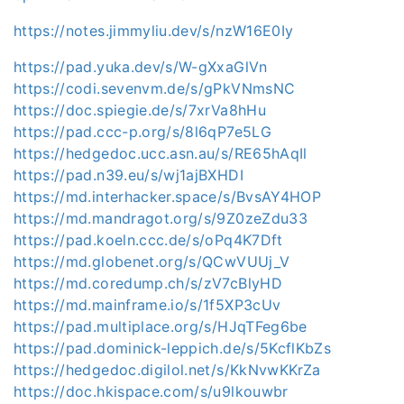
https://notes.jimmyliu.dev/s/nzW16E0Iy
https://pad.yuka.dev/s/W-gXxaGlVn
https://codi.sevenvm.de/s/gPkVNmsNC
https://doc.spiegie.de/s/7xrVa8hHu
https://pad.ccc-p.org/s/8l6qP7e5LG
https://hedgedoc.ucc.asn.au/s/RE65hAqIl
https://pad.n39.eu/s/wj1ajBXHDI
https://md.interhacker.space/s/BvsAY4HOP
https://md.mandragot.org/s/9Z0zeZdu33
https://pad.koeln.ccc.de/s/oPq4K7Dft
https://md.globenet.org/s/QCwVUUj_V
https://md.coredump.ch/s/zV7cBlyHD
https://md.mainframe.io/s/1f5XP3cUv
https://pad.multiplace.org/s/HJqTFeg6be
https://pad.dominick-leppich.de/s/5KcflKbZs
https://hedgedoc.digilol.net/s/KkNvwKKrZa
https://doc.hkispace.com/s/u9lkouwbr