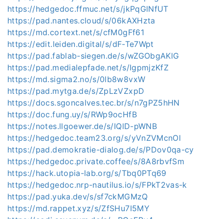
https://hedgedoc.ffmuc.net/s/jkPqGlNfUT
https://pad.nantes.cloud/s/06kAXHzta
https://md.cortext.net/s/cfM0gFf61
https://edit.leiden.digital/s/dF-Te7Wpt
https://pad.fablab-siegen.de/s/wZGObgAKlG
https://pad.medialepfade.net/s/IgpmjzKfZ
https://md.sigma2.no/s/0lb8w8vxW
https://pad.mytga.de/s/ZpLzVZxpD
https://docs.sgoncalves.tec.br/s/n7gPZ5hHN
https://doc.fung.uy/s/RWp9ocHfB
https://notes.llgoewer.de/s/IQlD-pWNB
https://hedgedoc.team23.org/s/yVnZVMcnOl
https://pad.demokratie-dialog.de/s/PDov0qa-cy
https://hedgedoc.private.coffee/s/8A8rbvfSm
https://hack.utopia-lab.org/s/Tbq0PTq69
https://hedgedoc.nrp-nautilus.io/s/FPkT2vas-k
https://pad.yuka.dev/s/sf7ckMGMzQ
https://md.rappet.xyz/s/ZfSHu7I5MY