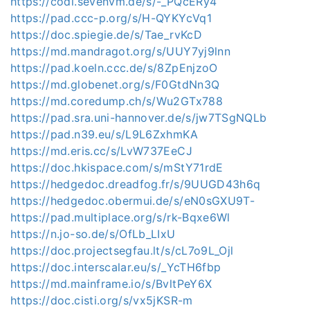
https://codi.sevenvm.de/s/-_PQcERy4
https://pad.ccc-p.org/s/H-QYKYcVq1
https://doc.spiegie.de/s/Tae_rvKcD
https://md.mandragot.org/s/UUY7yj9lnn
https://pad.koeln.ccc.de/s/8ZpEnjzoO
https://md.globenet.org/s/F0GtdNn3Q
https://md.coredump.ch/s/Wu2GTx788
https://pad.sra.uni-hannover.de/s/jw7TSgNQLb
https://pad.n39.eu/s/L9L6ZxhmKA
https://md.eris.cc/s/LvW737EeCJ
https://doc.hkispace.com/s/mStY71rdE
https://hedgedoc.dreadfog.fr/s/9UUGD43h6q
https://hedgedoc.obermui.de/s/eN0sGXU9T-
https://pad.multiplace.org/s/rk-Bqxe6Wl
https://n.jo-so.de/s/OfLb_LIxU
https://doc.projectsegfau.lt/s/cL7o9L_Ojl
https://doc.interscalar.eu/s/_YcTH6fbp
https://md.mainframe.io/s/BvltPeY6X
https://doc.cisti.org/s/vx5jKSR-m