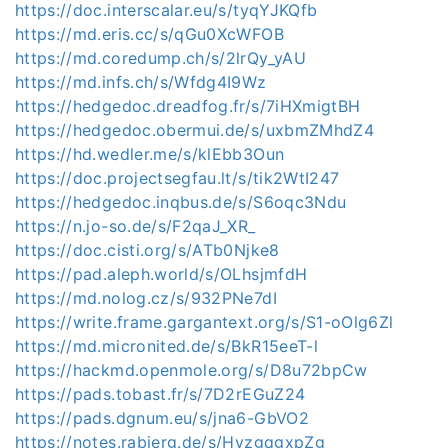
https://doc.interscalar.eu/s/tyqYJKQfb
https://md.eris.cc/s/qGu0XcWFOB
https://md.coredump.ch/s/2lrQy_yAU
https://md.infs.ch/s/Wfdg4I9Wz
https://hedgedoc.dreadfog.fr/s/7iHXmigtBH
https://hedgedoc.obermui.de/s/uxbmZMhdZ4
https://hd.wedler.me/s/klEbb3Oun
https://doc.projectsegfau.lt/s/tik2WtI247
https://hedgedoc.inqbus.de/s/S6oqc3Ndu
https://n.jo-so.de/s/F2qaJ_XR_
https://doc.cisti.org/s/ATb0Njke8
https://pad.aleph.world/s/OLhsjmfdH
https://md.nolog.cz/s/932PNe7dI
https://write.frame.gargantext.org/s/S1-oOlg6Zl
https://md.micronited.de/s/BkR15eeT-l
https://hackmd.openmole.org/s/D8u72bpCw
https://pads.tobast.fr/s/7D2rEGuZ24
https://pads.dgnum.eu/s/jna6-GbVO2
https://notes.rabjerg.de/s/HyzgqgxpZg