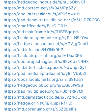
https://hedgedoc.inqbus.de/s/mUpOlxvCf
https://md.cortext.net/s/k94MPp6Zy
https://doc.interscalar.eu/s/vP65qwzJt
https://pad.demokratie-dialog.de/s/x5U-D7RORC
https://omoffice.de/s/BJtGiC01zl
https://md.mainframe.io/s/31BFBqopHJ
https://hackmd.openmole.org/s/9cLNEtYwc
https://hedge.amosamos.net/s/VCV_gOcoi1
https://md.infs.ch/s/HYINk9IfP
https://hack.utopia-lab.org/s/ilHUaaXE4
https://doc.projectsegfau.lt/s/99z0pxNRH3
https://md.interhacker.space/s/-bwhpz3yT
https://pad.medialepfade.net/s/y8TVDibZl
https://docs.localcharts.org/s/iE_69fUqY
https://hedgedoc.obco.pro/s/LAlu5IW5B
https://pad.multiplace.org/s/HJbrsRRyMl
https://md.darmstadt.ccc.de/s/JyZrPJUknl
https://hedge.grin.hu/s/R_spTRf7Kd
https://md.coredump.ch/s/96ZBEulFe