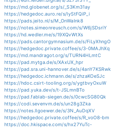
https://edit.leiden.digital/s/SZ73f3TY_
https://md.globenet.org/s/_S3Km31ay
https://hedgedoc.auro.re/s/lyStFQiP_i
https://pads.jeito.nl/s/M_OnWaInk8
https://notes.simeonreusch.com/s/W6jSDsriY
https://hd.wedler.me/s/19XQvWtXs
https://pads.cantorgymnasium.de/s/FiLyXhngO
https://hedgedoc.private.coffee/s/3-0MAJhXq
https://md.mandragot.org/s/TURN4HLmtC
https://pad.mytga.de/s/XAxUX_hpr
https://pad.sra.uni-hannover.de/s/4anY7KSRwk
https://hedgedoc.ichmann.de/s/zhzaKOeSJc
https://hdoc.csirt-tooling.org/s/ygtbvyOxuW
https://pad.yuka.dev/s/t-JSLmnBTo
https://pad.fablab-siegen.de/s/0cwcSG80Qk
https://codi.sevenvm.de/s/un28g3Zka
https://notes.llgoewer.de/s/3N_AuDqXV
https://hedgedoc.private.coffee/s/R_voO8-bm
https://doc.hkispace.com/s/hx27YuTc-