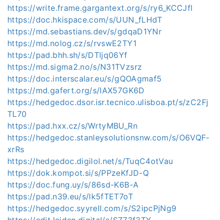
https://write.frame.gargantext.org/s/ry6_KCCJfl
https://doc.hkispace.com/s/UUN_fLHdT
https://md.sebastians.dev/s/gdqaD1YNr
https://md.nolog.cz/s/rvswE2TY1
https://pad.bhh.sh/s/DTljq06Yf
https://md.sigma2.no/s/N31TVzsrz
https://doc.interscalar.eu/s/gQOAgmaf5
https://md.gafert.org/s/lAX57GK6D
https://hedgedoc.dsor.isr.tecnico.ulisboa.pt/s/zC2Fj
TL70
https://pad.hxx.cz/s/WrtyMBU_Rn
https://hedgedoc.stanleysolutionsnw.com/s/O6VQF-
xrRs
https://hedgedoc.digilol.net/s/TuqC4otVau
https://dok.kompot.si/s/PPzeKfJD-Q
https://doc.fung.uy/s/86sd-K6B-A
https://pad.n39.eu/s/lk5fTET7oT
https://hedgedoc.syyrell.com/s/S2ipcPjNg9