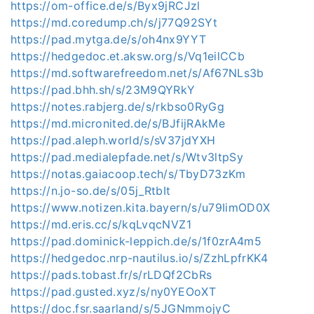
https://om-office.de/s/Byx9jRCJzl
https://md.coredump.ch/s/j77Q92SYt
https://pad.mytga.de/s/oh4nx9YYT
https://hedgedoc.et.aksw.org/s/Vq1eilCCb
https://md.softwarefreedom.net/s/Af67NLs3b
https://pad.bhh.sh/s/23M9QYRkY
https://notes.rabjerg.de/s/rkbso0RyGg
https://md.micronited.de/s/BJfijRAkMe
https://pad.aleph.world/s/sV37jdYXH
https://pad.medialepfade.net/s/Wtv3ltpSy
https://notas.gaiacoop.tech/s/TbyD73zKm
https://n.jo-so.de/s/05j_RtbIt
https://www.notizen.kita.bayern/s/u79IimOD0X
https://md.eris.cc/s/kqLvqcNVZ1
https://pad.dominick-leppich.de/s/1f0zrA4m5
https://hedgedoc.nrp-nautilus.io/s/ZzhLpfrKK4
https://pads.tobast.fr/s/rLDQf2CbRs
https://pad.gusted.xyz/s/ny0YEOoXT
https://doc.fsr.saarland/s/5JGNmmojyC