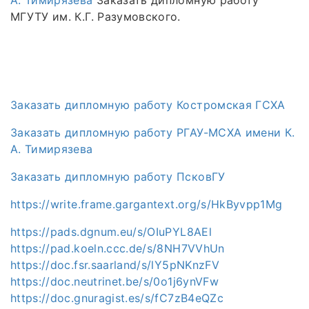
А. Тимирязева
Заказать дипломную работу
МГУТУ им. К.Г. Разумовского.
Заказать дипломную работу Костромская ГСХА
Заказать дипломную работу РГАУ-МСХА имени К.
А. Тимирязева
Заказать дипломную работу ПсковГУ
https://write.frame.gargantext.org/s/HkByvpp1Mg
https://pads.dgnum.eu/s/OIuPYL8AEl
https://pad.koeln.ccc.de/s/8NH7VVhUn
https://doc.fsr.saarland/s/lY5pNKnzFV
https://doc.neutrinet.be/s/0o1j6ynVFw
https://doc.gnuragist.es/s/fC7zB4eQZc