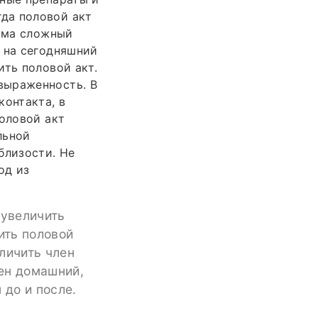
да половой акт
сьма сложный
 на сегодняшний
ить половой акт.
выраженность. В
контакта, в
Половой акт
льной
близости. Не
од из
 увеличить
ить половой
личить член
лен домашний,
 до и после.