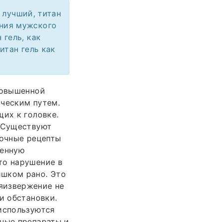
ь лучший, титан
ения мужского
 гель, как
итан гель как
повышенной
ическим путем.
щих к головке.
. Существуют
Точные рецепты
менную
то нарушение в
ишком рано. Это
яизвержение не
и обстановки.
 используются
ьные препараты и