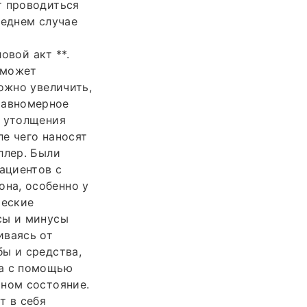
т проводиться
леднем случае
овой акт **.
 может
ожно увеличить,
 равномерное
ы утолщения
е чего наносят
ллер. Были
ациентов с
на, особенно у
ческие
сы и минусы
иваясь от
ы и средства,
на с помощью
йном состояние.
т в себя