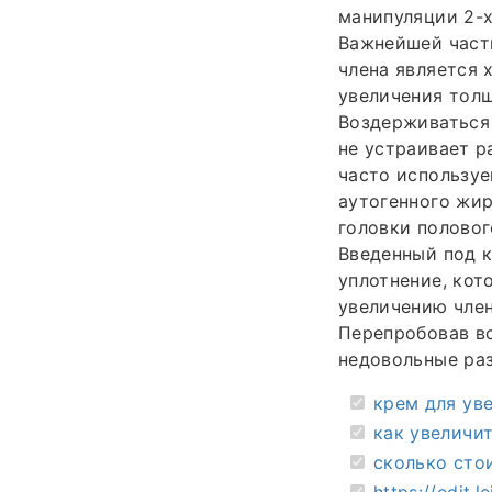
манипуляции 2-х
Важнейшей част
члена является 
увеличения толщ
Воздерживаться 
не устраивает р
часто использу
аутогенного жир
головки половог
Введенный под к
уплотнение, кот
увеличению член
Перепробовав вс
недовольные раз
крем для уве
как увеличи
сколько сто