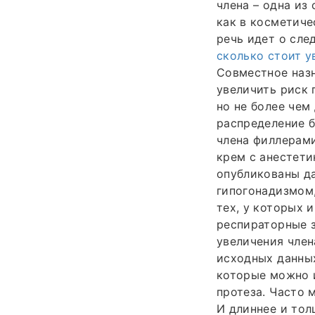
члена – одна из
как в косметиче
речь идет о сле
сколько стоит у
Совместное наз
увеличить риск 
но не более чем 
распределение б
члена филлерами
крем с анестети
опубликованы да
гипогонадизмом
тех, у которых 
респираторные з
увеличения член
исходных данных
которые можно 
протеза. Часто 
И длиннее и тол