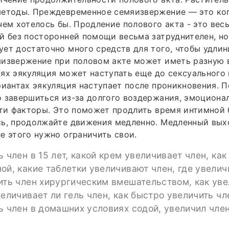
методы. Преждевременное семяизвержение — это ког
чем хотелось бы. Продление полового акта - это ве
й без посторонней помощи весьма затруднителен, но
ет достаточно много средств для того, чтобы удлин
яизвержение при половом акте может иметь разную 
ях эякуляция может наступать еще до сексуального 
риантах эякуляция наступает после проникновения. 
 завершиться из-за долгого воздержания, эмоциона
эти факторы. Это поможет продлить время интимной 
сь, продолжайте движения медленно. Медленный вых
е этого нужно ограничить свои.
ь член в 15 лет, какой крем увеличивает член, как
ой, какие таблетки увеличивают член, где увелич
ить член хирургическим вмешательством, как уве
величивает ли гель член, как быстро увеличить ч
ь член в домашних условиях содой, увеличил член