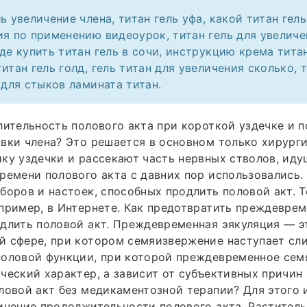
ь увеличение члена, титан гель уфа, какой титан гел
ия по применению видеоурок, титан гель для увелич
де купить титан гель в сочи, инструкцию крема титан
итан гель голд, гель титан для увеличения сколько, т
 для стыков ламината титан.
лительность полового акта при короткой уздечке и 
вки члена? Это решается в основном только хирург
ку уздечки и рассекают часть нервных стволов, иду
ремени полового акта с давних пор использовались
боров и настоек, способных продлить половой акт. 
пример, в Интернете. Как предотвратить преждевре
длить половой акт. Преждевременная эякуляция — э
й сфере, при котором семяизвержение наступает сл
половой функции, при которой преждевременное сем
ческий характер, а зависит от субъективных причин 
ловой акт без медикаментозной терапии? Для этого
ичение продолжительности полового акта. Растител