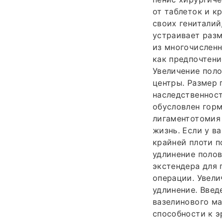
от таблеток и 
своих гениталий
устраивает разм
из многочислен
как предпочтени
Увеличение поло
центры. Размер 
наследственност
обусловлен гор
лигаментотомия 
жизнь. Если у в
крайней плоти п
удлинение полов
экстендера для 
операции. Увели
удлинение. Введ
вазелинового ма
способности к э