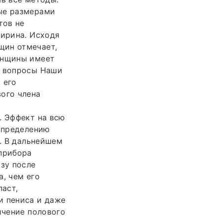
ные размерами
тов не
ширина. Исходя
щин отмечает,
енщины имеет
е вопросы Наши
 его
ого члена
и
. Эффект на всю
аспределению
?. В дальнейшем
 прибора
азу после
, чем его
паст,
и пениса и даже
ичение полового