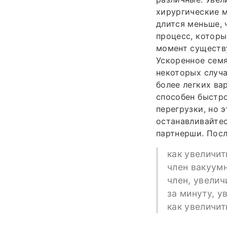
хирургические 
длится меньше, 
процесс, которы
момент существу
Ускоренное сем
некоторых случа
более легких ва
способен быстро
перегрузки, но 
останавливайте
партнерши. Посл
как увеличит
член вакуумн
член, увелич
за минуту, у
как увеличит