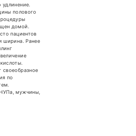
о удлинение.
щины полового
 процедуры
ущен домой.
асто пациентов
и ширина. Ранее
ллинг
Увеличение
 кислоты.
т своеобразное
ия по
тем.
 НУПа, мужчины,