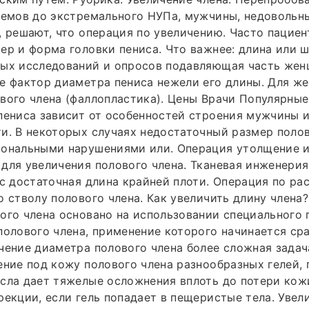
кремов до экстремального НУПа, мужчины, недоволь
, решают, что операция по увеличению. Часто пациен
ер и форма головки пениса. Что важнее: длина или 
ных исследований и опросов подавляющая часть жен
е фактор диаметра пениса нежели его длины. Для ж
вого члена (фаллопластика). Цены Врачи Популярны
пениса зависит от особенностей строения мужчины и
и. В некоторых случаях недостаточный размер полов
мональными нарушениями или. Операция утолщение 
для увеличения полового члена. Тканевая инженерия
ас достаточная длина крайней плоти. Операция по р
о стволу полового члена. Как увеличить длину члена
ого члена основано на использовании специального
полового члена, применение которого начинается ср
чение диаметра полового члена более сложная задача
ение под кожу полового члена разнообразных гелей, 
сла дает тяжелые осложнения вплоть до потери кож
рекции, если гель попадает в пещеристые тела. Увел