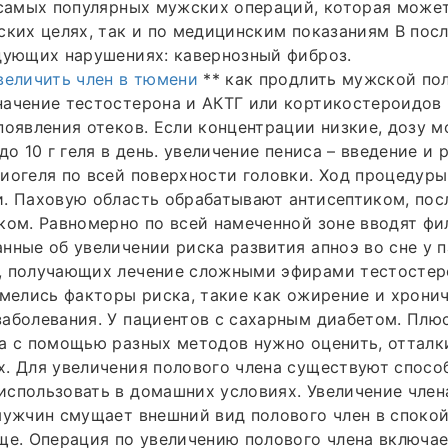
 самых популярных мужских операций, которая може
ских целях, так и по медицинским показаниям В пос
дующих нарушениях: кавернозный фиброз.
величить член в тюмени
** как продлить мужской пол
начение тестостерона и АКТГ или кортикостероидов
появления отеков. Если концентрации низкие, дозу м
до 10 г геля в день. увеличение пениса – введение и
иогеля по всей поверхности головки. Ход процедур
. Паховую область обрабатывают антисептиком, посл
ком. Равномерно по всей намеченной зоне вводят фи
нные об увеличении риска развития апноэ во сне у п
, получающих лечение сложными эфирами тестостеро
имелись факторы риска, такие как ожирение и хрони
аболевания. У пациентов с сахарным диабетом. Плю
а с помощью разных методов нужно оценить, отталк
. Для увеличения полового члена существуют способ
использовать в домашних условиях. Увеличение чле
мужчин смущает внешний вид полового член в споко
ще. Операция по увеличению полового члена включае