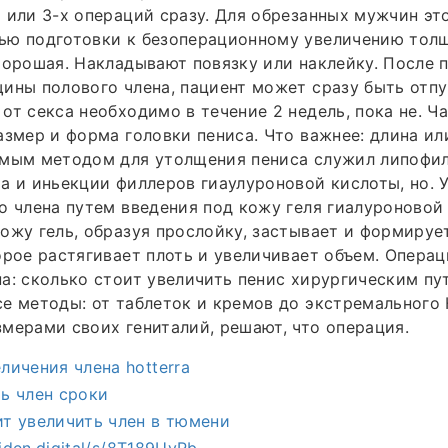
 или 3-х операций сразу. Для обрезанных мужчин эт
ью подготовки к безоперационному увеличению тол
хорошая. Накладывают повязку или наклейку. После
ины полового члена, пациент может сразу быть отп
от секса необходимо в течение 2 недель, пока не. Ч
азмер и форма головки пениса. Что важнее: длина ил
емым методом для утолщения пениса служил липофи
а и иньекции филлеров гиаулуроновой кислоты, но. 
о члена путем введения под кожу геля гиалуроновой
ожу гель, образуя прослойку, застывает и формируе
орое растягивает плоть и увеличивает объем. Операц
а: сколько стоит увеличить пенис хирургическим пу
е методы: от таблеток и кремов до экстремального
мерами своих гениталий, решают, что операция.
личения члена hotterra
ть член сроки
ит увеличить член в тюмени