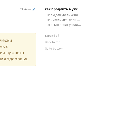
как продлить мужской половой акт
53 views
крем для увеличения члена hotterra
как увеличить член сроки
сколько стоит увеличить член в тюмени
Expand all
ически
Back to top
амых
Go to bottom
ния нужного
ния здоровья.