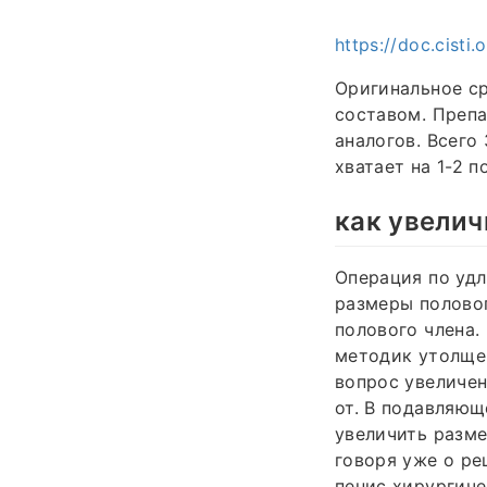
https://doc.cisti
Оригинальное ср
составом. Препа
аналогов. Всего
хватает на 1-2 
как увелич
Операция по уд
размеры половог
полового члена.
методик утолщен
вопрос увеличен
от. В подавляющ
увеличить разме
говоря уже о ре
пенис хирургиче