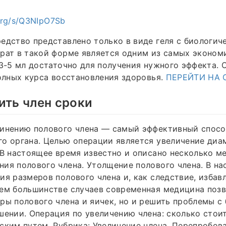
.org/s/Q3NIpO7Sb
едство представлено только в виде геля с биологич
рат в такой форме является одним из самых эконом
 3-5 мл достаточно для получения нужного эффекта. 
полных курса восстановления здоровья.
ПЕРЕЙТИ НА 
ить член сроки
линению полового члена — самый эффективный спосо
о органа. Целью операции является увеличение диа
 В настоящее время известно и описано несколько м
ия полового члена. Утолщение полового члена. В н
ия размеров полового члена и, как следствие, избав
ем большинстве случаев современная медицина позв
ры полового члена и яичек, но и решить проблемы с 
шении. Операция по увеличению члена: сколько стои
ским путем. Рубрика: Увеличение члена. Перепробов