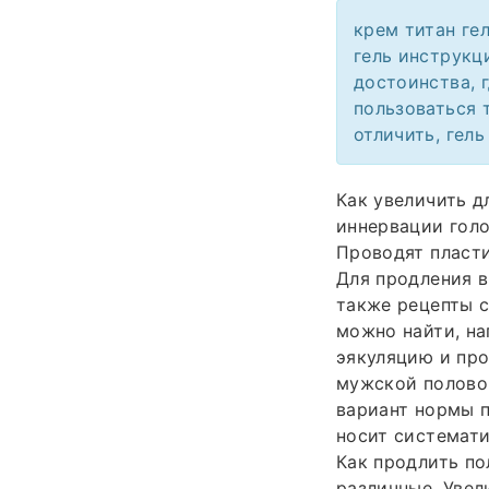
крем титан гел
гель инструкц
достоинства, г
пользоваться т
отличить, гель
Как увеличить д
иннервации голо
Проводят пласти
Для продления в
также рецепты с
можно найти, на
эякуляцию и про
мужской полово
вариант нормы 
носит системати
Как продлить по
различные. Увел