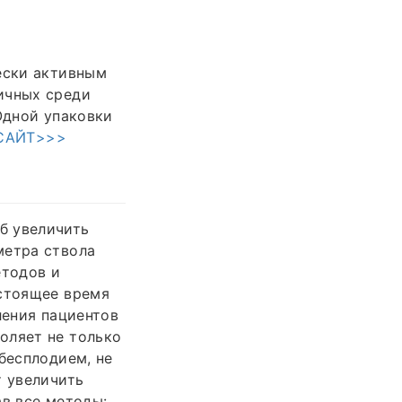
ески активным
ичных среди
Одной упаковки
САЙТ>>>
б увеличить
метра ствола
етодов и
астоящее время
ления пациентов
оляет не только
бесплодием, не
т увеличить
ав все методы: