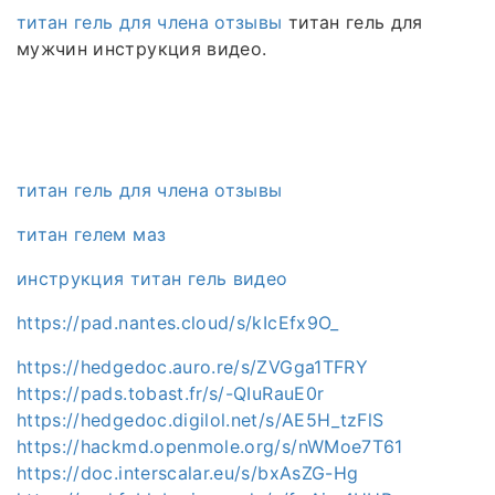
титан гель для члена отзывы
титан гель для
мужчин инструкция видео.
титан гель для члена отзывы
титан гелем маз
инструкция титан гель видео
https://pad.nantes.cloud/s/kIcEfx9O_
https://hedgedoc.auro.re/s/ZVGga1TFRY
https://pads.tobast.fr/s/-QIuRauE0r
https://hedgedoc.digilol.net/s/AE5H_tzFlS
https://hackmd.openmole.org/s/nWMoe7T61
https://doc.interscalar.eu/s/bxAsZG-Hg