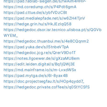
https://pad.fablab-siegen.de/s/fwAim4HHP-
https://md.coredump.ch/s/P4Pdt6gmA
https://pad.cttue.de/s/ybfVDzCBt
https://pad.medialepfade.net/s/w6ZH4TjnV
https://hedge.grin.hu/s/HkJEzIqQ58
https://hedgedoc.dsor.isr.tecnico.ulisboa.pt/s/QGVb
WYEM_
https://hedgedoc.thuanbui.me/s/4e8CQqnm2
https://pad.yuka.dev/s/l5tnbeVTpA
https://hedgedoc.jcg.re/s/QrerV9Do1T
https://notes.llgoewer.de/s/gXzaMU8em
https://edit.leiden.digital/s/Bq1jQWj3E
https://md.mainframe.io/s/m-LvxdWSx
https://pad.mytga.de/s/6l-8yax4B
https://doc.projectsegfau.lt/s/HOp4qydd7_
https://hedgedoc.private.coffee/s/q0StYCSfS