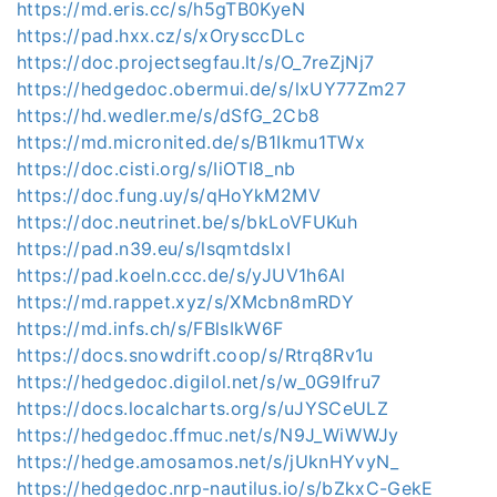
https://md.eris.cc/s/h5gTB0KyeN
https://pad.hxx.cz/s/xOrysccDLc
https://doc.projectsegfau.lt/s/O_7reZjNj7
https://hedgedoc.obermui.de/s/lxUY77Zm27
https://hd.wedler.me/s/dSfG_2Cb8
https://md.micronited.de/s/B1Ikmu1TWx
https://doc.cisti.org/s/IiOTI8_nb
https://doc.fung.uy/s/qHoYkM2MV
https://doc.neutrinet.be/s/bkLoVFUKuh
https://pad.n39.eu/s/lsqmtdsIxI
https://pad.koeln.ccc.de/s/yJUV1h6Al
https://md.rappet.xyz/s/XMcbn8mRDY
https://md.infs.ch/s/FBlsIkW6F
https://docs.snowdrift.coop/s/Rtrq8Rv1u
https://hedgedoc.digilol.net/s/w_0G9Ifru7
https://docs.localcharts.org/s/uJYSCeULZ
https://hedgedoc.ffmuc.net/s/N9J_WiWWJy
https://hedge.amosamos.net/s/jUknHYvyN_
https://hedgedoc.nrp-nautilus.io/s/bZkxC-GekE