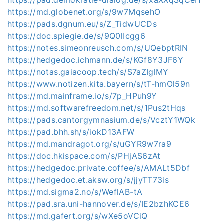
https://pad.demokratie-dialog.de/s/xaXXqSqCeH
https://md.globenet.org/s/9w7MqsehO
https://pads.dgnum.eu/s/Z_TidwUCDs
https://doc.spiegie.de/s/9Q0lIcgg6
https://notes.simeonreusch.com/s/UQebptRIN
https://hedgedoc.ichmann.de/s/KGf8Y3JF6Y
https://notas.gaiacoop.tech/s/S7aZIglMY
https://www.notizen.kita.bayern/s/tT-hmOl59n
https://md.mainframe.io/s/7p_HPuh9Y
https://md.softwarefreedom.net/s/1Pus2tHqs
https://pads.cantorgymnasium.de/s/VcztY1WQk
https://pad.bhh.sh/s/iokD13AFW
https://md.mandragot.org/s/uGYR9w7ra9
https://doc.hkispace.com/s/PHjAS6zAt
https://hedgedoc.private.coffee/s/AMALt5Dbf
https://hedgedoc.et.aksw.org/s/jjyTT73is
https://md.sigma2.no/s/WeflAB-tA
https://pad.sra.uni-hannover.de/s/IE2bzhKCE6
https://md.gafert.org/s/wXe5oVCiQ