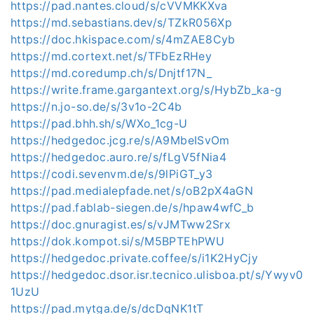
https://pad.nantes.cloud/s/cVVMKKXva
https://md.sebastians.dev/s/TZkR056Xp
https://doc.hkispace.com/s/4mZAE8Cyb
https://md.cortext.net/s/TFbEzRHey
https://md.coredump.ch/s/Dnjtf17N_
https://write.frame.gargantext.org/s/HybZb_ka-g
https://n.jo-so.de/s/3v1o-2C4b
https://pad.bhh.sh/s/WXo_1cg-U
https://hedgedoc.jcg.re/s/A9MbeISvOm
https://hedgedoc.auro.re/s/fLgV5fNia4
https://codi.sevenvm.de/s/9lPiGT_y3
https://pad.medialepfade.net/s/oB2pX4aGN
https://pad.fablab-siegen.de/s/hpaw4wfC_b
https://doc.gnuragist.es/s/vJMTww2Srx
https://dok.kompot.si/s/M5BPTEhPWU
https://hedgedoc.private.coffee/s/i1K2HyCjy
https://hedgedoc.dsor.isr.tecnico.ulisboa.pt/s/Ywyv0
1UzU
https://pad.mytga.de/s/dcDqNK1tT