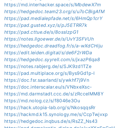
https://md.interhacker.space/s/
MbdewX7m
https://hedgedoc.team23.org/s/u7oCBigAfM
https://pad.medialepfade.net/s/6HmQp1crY
https://pad.gusted.xyz/s/pJ5ETRR7k
https://pad.cttue.de/s/8ossIzpG1
https://notes.llgoewer.de/s/UvY3SFVUh
https://hedgedoc.dreadfog.fr/s/a-wXdCHiju
https://edit.leiden.digital/s/de6F2rWDa
https://hedgedoc.syyrell.com/s/jxazP6qa8
https://notes.rabjerg.de/s/SJK9zd1TZe
https://pad.multiplace.org/s/Bys9Gd1p-l
https://doc.fsr.saarland/s/ywkhf7j9Vn
https://doc.interscalar.eu/s/VNbxeXsc-
https://md.darmstadt.ccc.de/s/zRccelMM8Y
https://md.nolog.cz/s/f8046e3Ou
https://hack.utopia-lab.org/s/NkosqqsRr
https://hackmd.k15.synology.me/s/CcpTwjvxp
https://hedgedoc.inqbus.de/s/RsZZ_Ns43