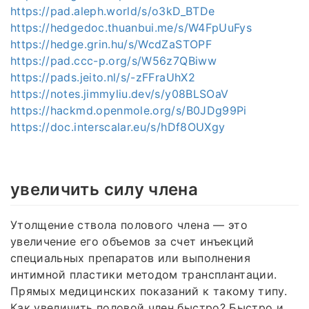
https://pad.aleph.world/s/o3kD_BTDe
https://hedgedoc.thuanbui.me/s/W4FpUuFys
https://hedge.grin.hu/s/WcdZaSTOPF
https://pad.ccc-p.org/s/W56z7QBiww
https://pads.jeito.nl/s/-zFFraUhX2
https://notes.jimmyliu.dev/s/y08BLSOaV
https://hackmd.openmole.org/s/B0JDg99Pi
https://doc.interscalar.eu/s/hDf8OUXgy
увеличить силу члена
Утолщение ствола полового члена — это
увеличение его объемов за счет инъекций
специальных препаратов или выполнения
интимной пластики методом трансплантации.
Прямых медицинских показаний к такому типу.
Как увеличить половой член быстро? Быстро и