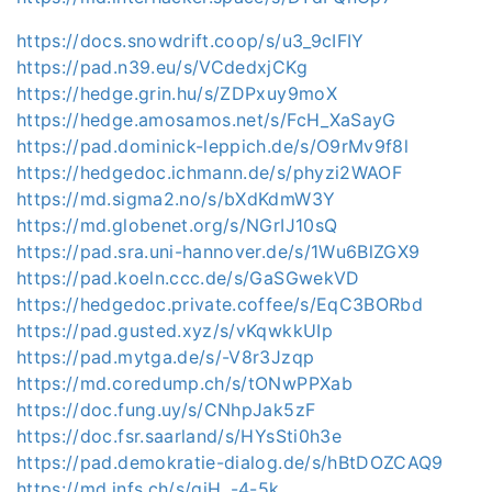
https://docs.snowdrift.coop/s/u3_9cIFIY
https://pad.n39.eu/s/VCdedxjCKg
https://hedge.grin.hu/s/ZDPxuy9moX
https://hedge.amosamos.net/s/FcH_XaSayG
https://pad.dominick-leppich.de/s/O9rMv9f8l
https://hedgedoc.ichmann.de/s/phyzi2WAOF
https://md.sigma2.no/s/bXdKdmW3Y
https://md.globenet.org/s/NGrIJ10sQ
https://pad.sra.uni-hannover.de/s/1Wu6BlZGX9
https://pad.koeln.ccc.de/s/GaSGwekVD
https://hedgedoc.private.coffee/s/EqC3BORbd
https://pad.gusted.xyz/s/vKqwkkUIp
https://pad.mytga.de/s/-V8r3Jzqp
https://md.coredump.ch/s/tONwPPXab
https://doc.fung.uy/s/CNhpJak5zF
https://doc.fsr.saarland/s/HYsSti0h3e
https://pad.demokratie-dialog.de/s/hBtDOZCAQ9
https://md.infs.ch/s/giH_-4-5k