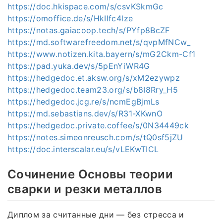
https://doc.hkispace.com/s/csvKSkmGc
https://omoffice.de/s/HkIlfc4lze
https://notas.gaiacoop.tech/s/PYfp8BcZF
https://md.softwarefreedom.net/s/qvpMfNCw_
https://www.notizen.kita.bayern/s/mG2Ckm-Cf1
https://pad.yuka.dev/s/5pEnYiWR4G
https://hedgedoc.et.aksw.org/s/xM2ezywpz
https://hedgedoc.team23.org/s/b8I8Rry_H5
https://hedgedoc.jcg.re/s/ncmEgBjmLs
https://md.sebastians.dev/s/R31-XKwnO
https://hedgedoc.private.coffee/s/0N34449ck
https://notes.simeonreusch.com/s/tQ0sf5jZU
https://doc.interscalar.eu/s/vLEKwTICL
Сочинение Основы теории
сварки и резки металлов
Диплом за считанные дни — без стресса и