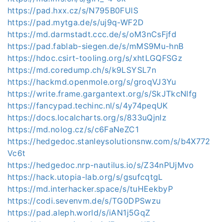
https://pad.hxx.cz/s/N795B0FUlS
https://pad.mytga.de/s/uj9q-WF2D
https://md.darmstadt.ccc.de/s/oM3nCsFjfd
https://pad.fablab-siegen.de/s/mMS9Mu-hnB
https://hdoc.csirt-tooling.org/s/xhtLGQFSGz
https://md.coredump.ch/s/k9LSYSL7n
https://hackmd.openmole.org/s/groqVJ3Yu
https://write.frame.gargantext.org/s/SkJTkcNlfg
https://fancypad.techinc.nl/s/4y74peqUK
https://docs.localcharts.org/s/833uQjnlz
https://md.nolog.cz/s/c6FaNeZC1
https://hedgedoc.stanleysolutionsnw.com/s/b4X772
Vc6t
https://hedgedoc.nrp-nautilus.io/s/Z34nPUjMvo
https://hack.utopia-lab.org/s/gsufcqtgL
https://md.interhacker.space/s/tuHEekbyP
https://codi.sevenvm.de/s/TG0DPSwzu
https://pad.aleph.world/s/iAN1j5GqZ