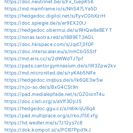
https://doc.neutrinet.be/s/Fx_tuepK56
https://md.mainframe.io/s/NhS47LYa5D
https://hedgedoc.digilol.net/s/FyvCGbXzrH
https://doc.spiegie.de/s/er9EX20IJ
https://hedgedoc.obermui.de/s/RHQw8eBEYT
https://notas.laotra.red/s/I8B9ET3AGL
https://doc.hkispace.com/s/Jqd7_0fOF
https://doc.interscalar.eu/s/nmCbGSStf
https://md.eris.cc/s/2dWWdTJTpf
https://pads.cantorgymnasium.de/s/tR3Zpw2kv
https://md.micronited.de/s/ryKAb5Nlfe
https://hedgedoc.inqbus.de/s/Ik6QE3w5w
https://n.jo-so.de/s/BxG4CSt9n
https://pad.medialepfade.net/s/GZGionT4u
https://doc.cisti.org/s/aVIf3DjrJ5
https://hedgedoc.ggu.cz/s/n8iknjU8q4
https://pad.multiplace.org/s/rkoJf5Exfg
https://hd.wedler.me/s/7J12ys7c8
https://dok.kompot.si/s/PCB7Ppd1kJ