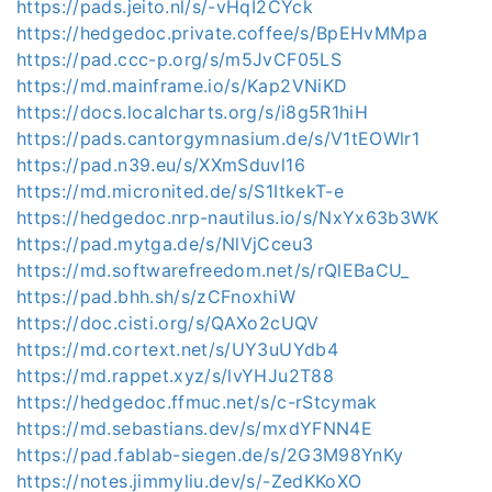
https://pads.jeito.nl/s/-vHqI2CYck
https://hedgedoc.private.coffee/s/BpEHvMMpa
https://pad.ccc-p.org/s/m5JvCF05LS
https://md.mainframe.io/s/Kap2VNiKD
https://docs.localcharts.org/s/i8g5R1hiH
https://pads.cantorgymnasium.de/s/V1tEOWlr1
https://pad.n39.eu/s/XXmSduvl16
https://md.micronited.de/s/S1ItkekT-e
https://hedgedoc.nrp-nautilus.io/s/NxYx63b3WK
https://pad.mytga.de/s/NlVjCceu3
https://md.softwarefreedom.net/s/rQlEBaCU_
https://pad.bhh.sh/s/zCFnoxhiW
https://doc.cisti.org/s/QAXo2cUQV
https://md.cortext.net/s/UY3uUYdb4
https://md.rappet.xyz/s/lvYHJu2T88
https://hedgedoc.ffmuc.net/s/c-rStcymak
https://md.sebastians.dev/s/mxdYFNN4E
https://pad.fablab-siegen.de/s/2G3M98YnKy
https://notes.jimmyliu.dev/s/-ZedKKoXO