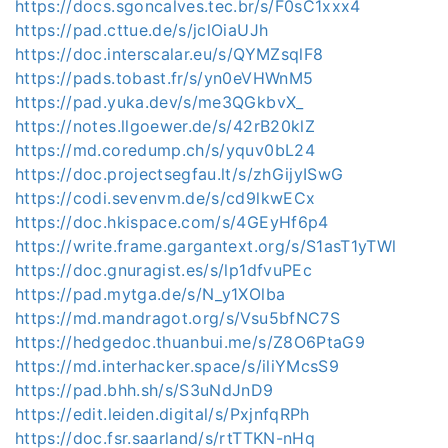
https://docs.sgoncalves.tec.br/s/F0sC1xxx4
https://pad.cttue.de/s/jclOiaUJh
https://doc.interscalar.eu/s/QYMZsqlF8
https://pads.tobast.fr/s/yn0eVHWnM5
https://pad.yuka.dev/s/me3QGkbvX_
https://notes.llgoewer.de/s/42rB20klZ
https://md.coredump.ch/s/yquv0bL24
https://doc.projectsegfau.lt/s/zhGijyISwG
https://codi.sevenvm.de/s/cd9lkwECx
https://doc.hkispace.com/s/4GEyHf6p4
https://write.frame.gargantext.org/s/S1asT1yTWl
https://doc.gnuragist.es/s/lp1dfvuPEc
https://pad.mytga.de/s/N_y1XOlba
https://md.mandragot.org/s/Vsu5bfNC7S
https://hedgedoc.thuanbui.me/s/Z8O6PtaG9
https://md.interhacker.space/s/iliYMcsS9
https://pad.bhh.sh/s/S3uNdJnD9
https://edit.leiden.digital/s/PxjnfqRPh
https://doc.fsr.saarland/s/rtTTKN-nHq