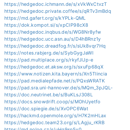
https://hedgedoc.ichmann.de/s/xVkWxCtvzT
https://hedgedoc.private.coffee/s/qRTv3mBdq
https://md.gafert.org/s/kYPLk-QML
https://dok.kompot.si/s/xpClP98cX8
https://hedgedoc.inqbus.de/s/WG8Nr8yfw
https://hedgedoc.ucc.asn.au/s/D4hBRnz1y
https://hedgedoc.dreadfog.fr/s/sUk8vqr7Hq
https://notes.rabjerg.de/s/SybGygJaWl
https://pad.multiplace.org/s/rkyfJlJp-e
https://hedgedoc.et.aksw.org/s/sxuFp68qX
https://www.notizen.kita.bayern/s/Xn5Tlincia
https://pad.medialepfade.net/s/PQxsWRATK
https://pad.sra.uni-hannover.de/s/MQm_3pJQL-
https://doc.neutrinet.be/s/BuKLsJ308L
https://docs.snowdrift.coop/s/MOhUyetfo
https://doc.spiegie.de/s/XvOPC6Wat
https://hackmd.openmole.org/s/H7K2mHLax
https://hedgedoc.team23.org/s/LAgju_rKRB
https://md.nolog.cz/s/uHg9sn5y0