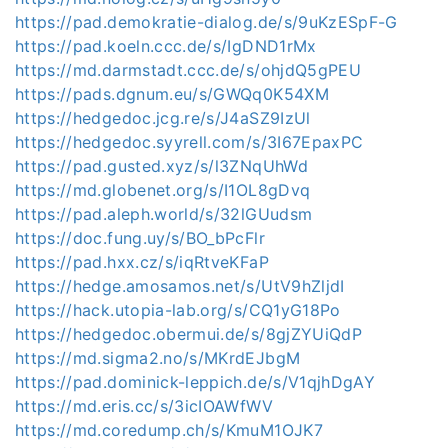
https://pad.demokratie-dialog.de/s/9uKzESpF-G
https://pad.koeln.ccc.de/s/IgDND1rMx
https://md.darmstadt.ccc.de/s/ohjdQ5gPEU
https://pads.dgnum.eu/s/GWQq0K54XM
https://hedgedoc.jcg.re/s/J4aSZ9IzUl
https://hedgedoc.syyrell.com/s/3I67EpaxPC
https://pad.gusted.xyz/s/l3ZNqUhWd
https://md.globenet.org/s/I1OL8gDvq
https://pad.aleph.world/s/32lGUudsm
https://doc.fung.uy/s/BO_bPcFlr
https://pad.hxx.cz/s/iqRtveKFaP
https://hedge.amosamos.net/s/UtV9hZljdI
https://hack.utopia-lab.org/s/CQ1yG18Po
https://hedgedoc.obermui.de/s/8gjZYUiQdP
https://md.sigma2.no/s/MKrdEJbgM
https://pad.dominick-leppich.de/s/V1qjhDgAY
https://md.eris.cc/s/3icIOAWfWV
https://md.coredump.ch/s/KmuM1OJK7