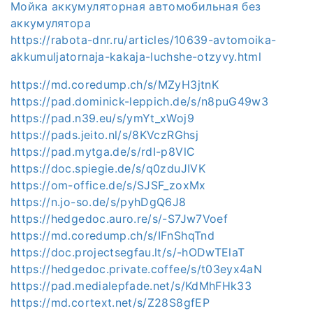
Мойка аккумуляторная автомобильная без
аккумулятора
https://rabota-dnr.ru/articles/10639-avtomoika-
akkumuljatornaja-kakaja-luchshe-otzyvy.html
https://md.coredump.ch/s/MZyH3jtnK
https://pad.dominick-leppich.de/s/n8puG49w3
https://pad.n39.eu/s/ymYt_xWoj9
https://pads.jeito.nl/s/8KVczRGhsj
https://pad.mytga.de/s/rdI-p8VlC
https://doc.spiegie.de/s/q0zduJIVK
https://om-office.de/s/SJSF_zoxMx
https://n.jo-so.de/s/pyhDgQ6J8
https://hedgedoc.auro.re/s/-S7Jw7Voef
https://md.coredump.ch/s/IFnShqTnd
https://doc.projectsegfau.lt/s/-hODwTElaT
https://hedgedoc.private.coffee/s/t03eyx4aN
https://pad.medialepfade.net/s/KdMhFHk33
https://md.cortext.net/s/Z28S8gfEP