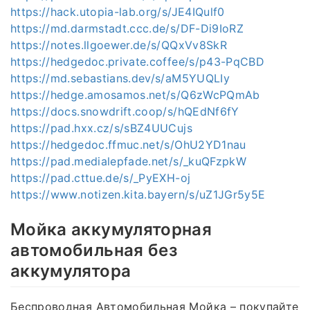
https://hack.utopia-lab.org/s/JE4IQulf0
https://md.darmstadt.ccc.de/s/DF-Di9IoRZ
https://notes.llgoewer.de/s/QQxVv8SkR
https://hedgedoc.private.coffee/s/p43-PqCBD
https://md.sebastians.dev/s/aM5YUQLIy
https://hedge.amosamos.net/s/Q6zWcPQmAb
https://docs.snowdrift.coop/s/hQEdNf6fY
https://pad.hxx.cz/s/sBZ4UUCujs
https://hedgedoc.ffmuc.net/s/OhU2YD1nau
https://pad.medialepfade.net/s/_kuQFzpkW
https://pad.cttue.de/s/_PyEXH-oj
https://www.notizen.kita.bayern/s/uZ1JGr5y5E
Мойка аккумуляторная
автомобильная без
аккумулятора
Беспроводная Автомобильная Мойка – покупайте