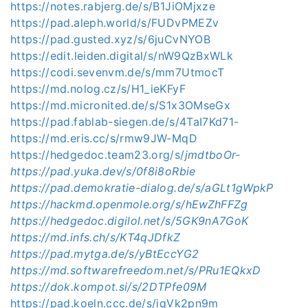
https://notes.rabjerg.de/s/B1JiOMjxze
https://pad.aleph.world/s/FUDvPMEZv
https://pad.gusted.xyz/s/6juCvNYOB
https://edit.leiden.digital/s/nW9QzBxWLk
https://codi.sevenvm.de/s/mm7UtmocT
https://md.nolog.cz/s/H1_ieKFyF
https://md.micronited.de/s/S1x3OMseGx
https://pad.fablab-siegen.de/s/4TaI7Kd71-
https://md.eris.cc/s/rmw9JW-MqD
https://hedgedoc.team23.org/s/
jmdtboOr-
https://pad.yuka.dev/s/0f8i8oRbie
https://pad.demokratie-dialog.de/s/aGLt1gWpkP
https://hackmd.openmole.org/s/hEwZhFFZg
https://hedgedoc.digilol.net/s/5GK9nA7GoK
https://md.infs.ch/s/KT4qJDfkZ
https://pad.mytga.de/s/yBtEccYG2
https://md.softwarefreedom.net/s/PRu1EQkxD
https://dok.kompot.si/s/2DTPfe09M
https://pad.koeln.ccc.de/s/iqVk2pn9m