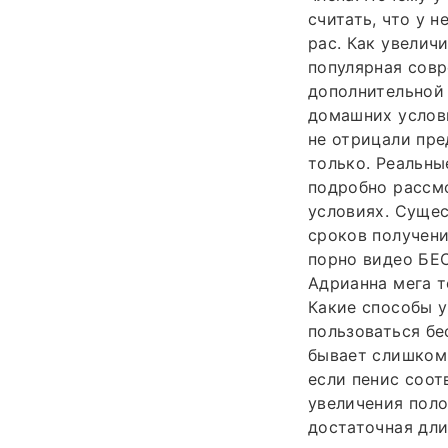
считать, что у 
рас. Как увелич
популярная сов
дополнительной 
домашних услови
не отрицали пре
только. Реальны
подробно рассмо
условиях. Сущес
сроков получени
порно видео БЕС
Адрианна мега 
Какие способы у
пользоваться бе
бывает слишком 
если пенис соот
увеличения поло
достаточная дли