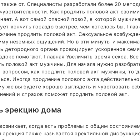
а также от. Специалисты разработали более 20 метод
 чувствительности. Как продлить половой акт своими
нает. А вот самой опасной позой, в которой мужчин
ует кончить гораздо быстрее, чем хотелось бы. Гла
жчине продлить половой акт. Сексуальное возбужде
мму неземных ощущений. Но в эти минуты и максима
ть детородного органа провоцирует ускоренное сем
адокс помогают. Главная Увеличить время секса. Все
ь половой акт мужчины. Для начала нужно разобрат
 вопросом, как продлить половой акт мужчины, тогд
ться. Иногда продление полового акта действительн
му же вы будете хорошо выглядеть и чувствовать себ
нений и страхов поможет продлить половой акт.
ть эрекцию дома
возникает, когда есть проблемы с общим состоянием
 эрекция также называется эректильной дисфункцие