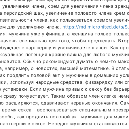
ь увеличения члена, крем для увеличения члена эрекц
а персидский шах, увеличение полового члена крем к
твительности члена, как пользоваться кремом увелич
ем для увеличения члена.
https://md.micronited.de/s
ия: мужчина уже у финиша, а женщина только-только
начены специально для того, чтобы продлевать. Втор
збуждаете партнёршу и увеличиваете шансы. Как пр
ксуальная потенция крайне важна для любого мужчи
ановится. Обычно рекомендуют думать о чем-то мак
а, например, о новостях, высшей математике. В стат
как продлить половой акт у мужчины в домашних усл
ки, используя народные средства, физзарядку или 
 установки. Если мужчина привык к сексу без барье
н сразу почувствует. Таким образом член слегка нем
но расширяются, сдавливают нервные окончания. Са
 время секса – воспользоваться специальным презер
особы, как продлить половой акт мужчине для макс
партнерши в сексе. Нередко мужчины сталкиваются с