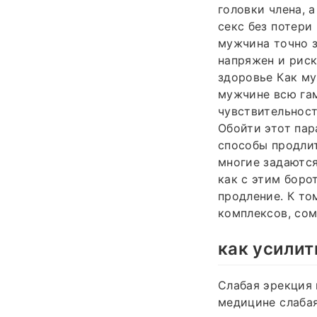
головки члена, 
секс без потери
мужчина точно з
напряжен и риск
здоровье Как му
мужчине всю га
чувствительнос
Обойти этот пар
способы продлит
многие задаются
как с этим боро
продление. К то
комплексов, сом
как усили
Слабая эрекция 
медицине слабая