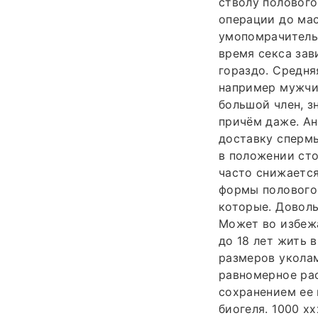
стволу полового
операции до мас
умопомрачительн
время секса зав
гораздо. Средня
например мужчи
большой член, з
причём даже. Ан
доставку спермы
в положении сто
часто снижается
формы полового 
которые. Доволь
Может во избеж
до 18 лет жить 
размеров уколам
равномерное рас
сохранением ее 
биогеля. 1000 х