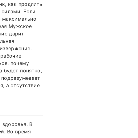
ик, как продлить
 силами. Если
а максимально
вная Мужское
ние дарит
льная
яизвержение.
 рабочие
ься, почему
а будет понятно,
о подразумевает
я, а отсутствие
 здоровья. В
й. Во время