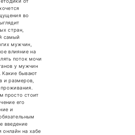
методики от
хочется
ощущения во
ыглядит
ых стран,
ий самый
огих мужчин,
ое влияние на
влять поток мочи
ганов у мужчин
. Какие бывают
в и размеров,
 проживания.
м просто стоит
ичение его
ние и
 обязательным
е введение
и онлайн на хабе