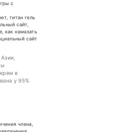
егры с
ет, титан гель
льный сайт,
е, как намазать
фициальный сайт
 Азии,
ны
крем в
ована у 95%
ичения члена,
увеличения