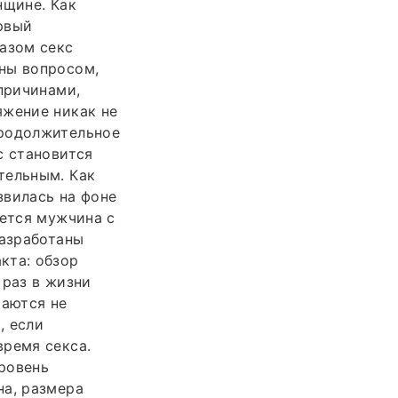
нщине. Как
ервый
азом секс
ны вопросом,
причинами,
яжение никак не
Продолжительное
с становится
тельным. Как
звилась на фоне
ается мужчина с
разработаны
кта: обзор
 раз в жизни
чаются не
, если
время секса.
ровень
на, размера