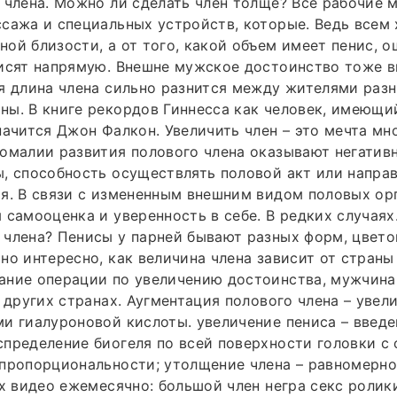
 члена. Можно ли сделать член толще? Все рабочие 
сажа и специальных устройств, которые. Ведь всем 
ой близости, а от того, какой объем имеет пенис, 
исят напрямую. Внешне мужское достоинство тоже в
я длина члена сильно разнится между жителями разн
ны. В книге рекордов Гиннесса как человек, имеющ
начится Джон Фалкон. Увеличить член – это мечта мн
омалии развития полового члена оказывают негативн
, способность осуществлять половой акт или напра
я. В связи с измененным внешним видом половых ор
 самооценка и уверенность в себе. В редких случаях
члена? Пенисы у парней бывают разных форм, цвето
но интересно, как величина члена зависит от страны
ание операции по увеличению достоинства, мужчина
в других странах. Аугментация полового члена – увел
и гиалуроновой кислоты. увеличение пениса – введе
пределение биогеля по всей поверхности головки с
пропорциональности; утолщение члена – равномерно
хх видео ежемесячно: большой член негра секс ролик