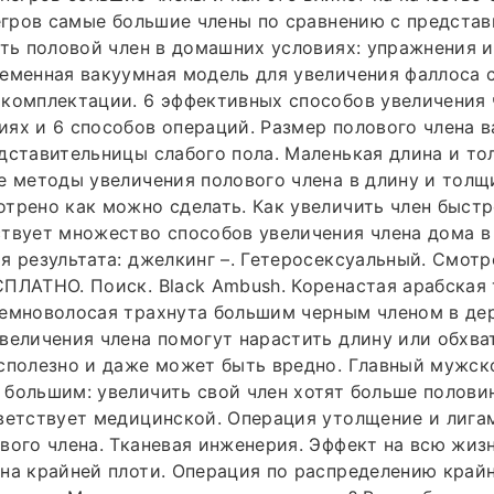
негров самые большие члены по сравнению с предста
ить половой член в домашних условиях: упражнения 
ременная вакуумная модель для увеличения фаллоса
комплектации. 6 эффективных способов увеличения 
ях и 6 способов операций. Размер полового члена в
дставительницы слабого пола. Маленькая длина и то
е методы увеличения полового члена в длину и толщи
трено как можно сделать. Как увеличить член быст
твует множество способов увеличения члена дома в
я результата: джелкинг –. Гетеросексуальный. Смот
ПЛАТНО. Поиск. Black Ambush. Коренастая арабская
темноволосая трахнута большим черным членом в де
величения члена помогут нарастить длину или обхват
сполезно и даже может быть вредно. Главный мужск
большим: увеличить свой член хотят больше полови
ветствует медицинской. Операция утолщение и лига
вого члена. Тканевая инженерия. Эффект на всю жизн
на крайней плоти. Операция по распределению крайн