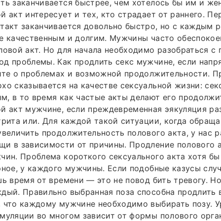
ть заканчивается быстрее, чем хотелось бы им и же
й акт интересует и тех, кто страдает от раннего. П
такт заканчивается довольно быстро, но с каждым р
е качественным и долгим. Мужчины часто обеспокое
ловой акт. Но для начала необходимо разобраться с 
д проблемы. Как продлить секс мужчине, если напр
айте о проблемах и возможной продолжительности. 
хо сказывается на качестве сексуальной жизни: сек
, в то время как частые акты делают его продолжи
й акт мужчине, если преждевременная эякуляция ра
трита или. Для каждой такой ситуации, когда обращ
увеличить продолжительность полового акта, у нас 
и в зависимости от причины. Продление полового а
чин. Проблема короткого сексуального акта хотя бы
рное, у каждого мужчины. Если подобные казусы слу
шь время от времени — это не повод бить тревогу. Но
дый. Правильно выбранная поза способна продлить 
 что каждому мужчине необходимо выбирать позу. У
муляции во многом зависит от формы полового орга