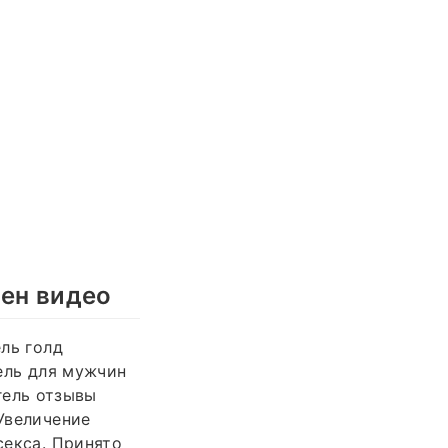
лен видео
ель голд
гель для мужчин
 гель отзывы
 Увеличение
секса. Принято