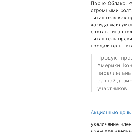
Порно Облако. К
огромными болт
титан гель как п
хакида маълумот
состав титан ге
титан гель прави
продаж гель тит
Продукт про
Америки. Ко
параллельны
разной дози
участников.
Акционные цены
увеличение член
крем для увелич