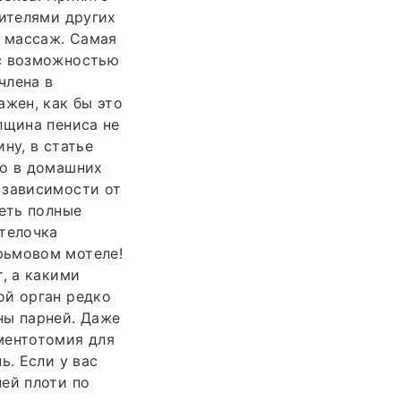
вителями других
и массаж. Самая
 с возможностью
члена в
ажен, как бы это
лщина пениса не
ну, в статье
ро в домашних
 зависимости от
реть полные
 телочка
рьмовом мотеле!
, а какими
ой орган редко
ны парней. Даже
ментотомия для
ь. Если у вас
ей плоти по