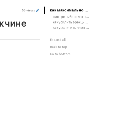
как максимально продлить секс мужчине
56 views
смотреть бесплатно как негры увеличивают член видео
ужчине
как усилить эрекцию дома
как увеличить член домашним рецептом
Expand all
Back to top
Go to bottom