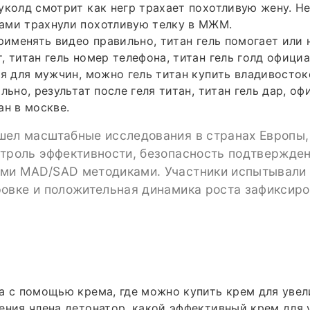
уколд смотрит как негр трахает похотливую жену. Н
ами трахнули похотливую телку в МЖМ.
рименять видео правильно, титан гель помогает или н
, титан гель номер телефона, титан гель голд официа
ля для мужчин, можно гель титан купить владивосток
льно, результат после геля титан, титан гель дар, о
ан в москве.
шел масштабные исследования в странах Европы,
нтроль эффективности, безопасность подтвержде
ми MAD/SAD методиками. Участники испытывали 
ровке и положительная динамика роста зафиксир
а с помощью крема, где можно купить крем для увел
ения члена детонатор, какой эффективный крем для 