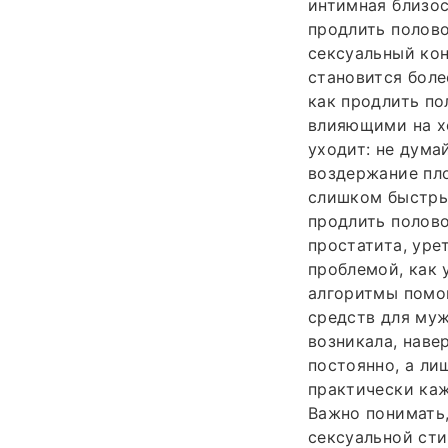
интимная близос
продлить полово
сексуальный кон
становится боле
как продлить по
влияющими на хо
уходит: не дум
воздержание пло
слишком быстрым
продлить полово
простатита, уре
проблемой, как 
алгоритмы помощ
средств для муж
возникала, наве
постоянно, а ли
практически каж
Важно понимать,
сексуальной сти