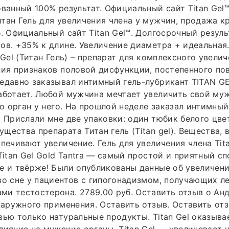
ованный 100% результат. Официальный сайт Titan Gel™
тан Гель для увеличения члена у мужчин, продажа к
б. Официальный сайт Titan Gel™. Долгосрочный резуль
ов. +35% к длине. Увеличение диаметра + идеальная
 Gel (Титан Гель) – препарат для комплексного увели
ния признаков половой дисфункции, постепенного п
едавно заказывал интимный гель-лубрикант TITAN GE
аботает. Любой мужчина мечтает увеличить свой муж
то орган у него. На прошлой неделе заказал интимный
. Прислали мне две упаковки: один тюбик белого цвет
щества препарата Титан гель (Titan gel). Вещества,
спечивают увеличение. Гель для увеличения члена Tita
 Titan Gel Gold Tantra — самый простой и приятный с
е и твёрже! Были опубликованы данные об увеличен
во сне у пациентов с гипогонадизмом, получающих л
и тестостерона. 2789.00 руб. Оставить отзыв о Анд
наружного применения. Оставить отзыв. Оставить отзы
вью только натуральные продукты. Titan Gel оказыва