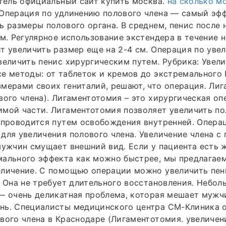
 гель официальный сайт купить москва.
на сколько м
Операция по удлинению полового члена — самый эф
ь размеры полового органа. В среднем, пенис после 
см. Регулярное использование экстендера в течение 
т увеличить размер еще на 2-4 см. Операция по уве
величить пенис хирургическим путем. Рубрика: Увели
е методы: от таблеток и кремов до экстремального
мерами своих гениталий, решают, что операция. Ли
вого члена). Лигаментотомия – это хирургическая оп
мой части. Лигаментотомия позволяет увеличить по
 проводится путем освобождения внутренней. Опера
для увеличения полового члена. Увеличение члена 
мужчин смущает внешний вид. Если у пациента есть 
ального эффекта как можно быстрее, мы предлагаем
еличение. С помощью операции можно увеличить пен
. Она не требует длительного восстановления. Небо
— очень деликатная проблема, которая мешает мужч
нь. Специалисты медицинского центра СМ-Клиника о
вого члена в Краснодаре (Лигаментотомия. увеличен