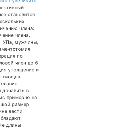
ожно увеличить
фективный
нее становится
нескольких
личению члена:
чение члена.
 НУПа, мужчины,
гаментотомия
ерация по
ловой член до 6-
ция утолщение и
с помощью
желание
 добавить в
ис примерно на
льшой размер
ине вести
бладают.
ие длины