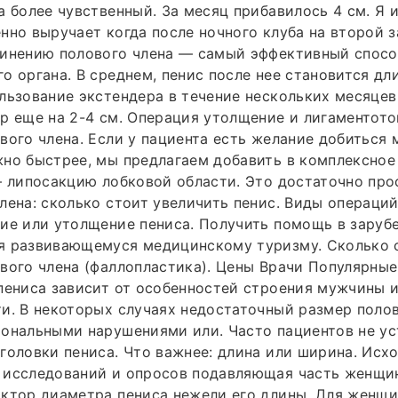
а более чувственный. За месяц прибавилось 4 см. Я 
нно выручает когда после ночного клуба на второй з
линению полового члена — самый эффективный спосо
о органа. В среднем, пенис после нее становится дли
льзование экстендера в течение нескольких месяцев
р еще на 2-4 см. Операция утолщение и лигаментот
вого члена. Если у пациента есть желание добиться
но быстрее, мы предлагаем добавить в комплексное
– липосакцию лобковой области. Это достаточно про
лена: сколько стоит увеличить пенис. Виды операций
ие или утолщение пениса. Получить помощь в заруб
я развивающемуся медицинскому туризму. Сколько с
вого члена (фаллопластика). Цены Врачи Популярны
пениса зависит от особенностей строения мужчины и
и. В некоторых случаях недостаточный размер полов
мональными нарушениями или. Часто пациентов не у
головки пениса. Что важнее: длина или ширина. Исхо
 исследований и опросов подавляющая часть женщин
актор диаметра пениса нежели его длины. Для женщ