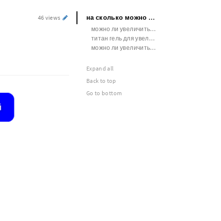
на сколько можно увеличить член операцией
46 views
можно ли увеличить член
титан гель для увеличения
можно ли увеличить член звездочкой
Expand all
Back to top
Go to bottom
й