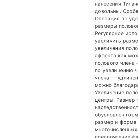
нанесения Титан
довольны. Особе
Операция по уд
размеры половог
Регулярное испо
увеличить разме
увеличения поло
эффекта как мож
полового члена 
по увеличению ч
члена — удлинен
можно благодар
Увеличение поло
центры. Размер 
наследственност
обусловлен гор
размер и форма 
многочисленных
предпочтение ф