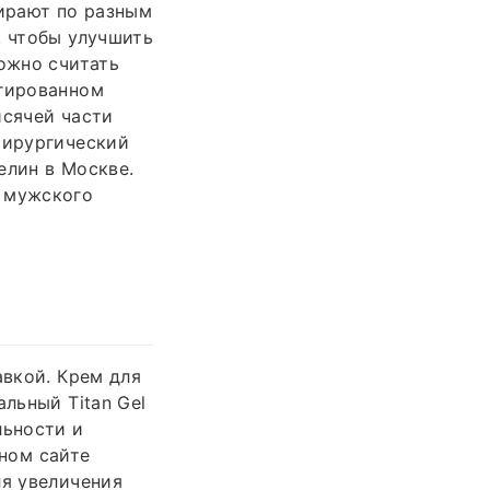
бирают по разным
, чтобы улучшить
можно считать
егированном
исячей части
хирургический
елин в Москве.
) мужского
авкой. Крем для
льный Titan Gel
льности и
ьном сайте
ля увеличения