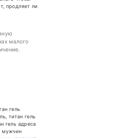
т, продляет ли
рвную
нах малого
ичение.
тан гель
ль, титан гель
ан гель адреса
я мужчин