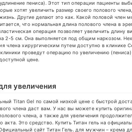
 удлинение пениса). Этот тип операции пациенты вы
орые хотят увеличить размер своего полового члена
жизнь. Другие делают это как. Какой половой член 
тается, что нормальная длина полового члена в эр
пластическая операция позволяет увеличить длину в
на 2-5 см. Она выполняется под общим наркозом. Не
ия члена хирургическим путем доступно в клинике С
 клиники проведут операцию по увеличению (пениса
доступной цене.
 для увеличения
ьный Titan Gel по самой низкой цене с быстрой дост
вого члена даст вам. У нас вы можете купить оригина
полового члена, а также для увеличения продолжите
о акта. Это средство. Купить Титан гель на официал
Официальный сайт Титан Гель. для мужчин – крема д