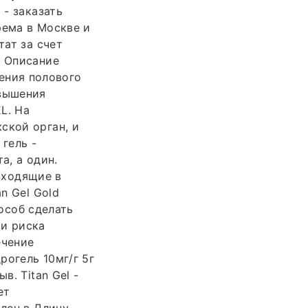
 - заказать
рема в Москве и
тат за счет
. Описание
чения полового
овышения
L. На
ской орган, и
 гель -
а, а один.
 входящие в
n Gel Gold
пособ сделать
ии риска
ечение
рогель 10мг/г 5г
в. Titan Gel -
ет