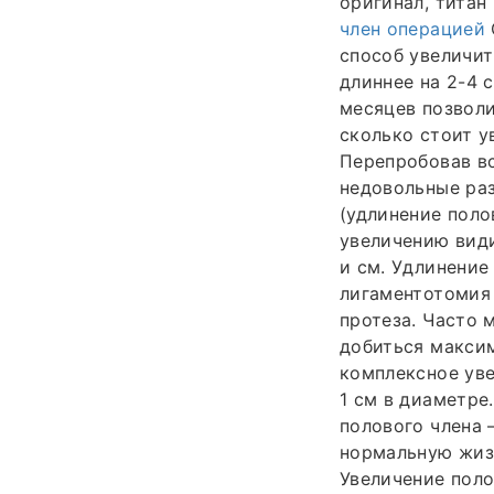
оригинал, титан
член операцией
способ увеличит
длиннее на 2-4 
месяцев позволи
сколько стоит у
Перепробовав вс
недовольные раз
(удлинение поло
увеличению види
и см. Удлинение
лигаментотомия 
протеза. Часто 
добиться максим
комплексное ув
1 см в диаметре
полового члена 
нормальную жиз
Увеличение поло