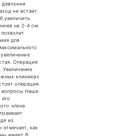
и девчонки
аход не встает.
б увеличить
ннее на 2-4 см.
 позволит
омия для
 максимального
 увеличение
стая. Операция
. Увеличение
ежных клиниках
тоит операция.
е вопросы Наши
 его
ого члена
страивает
дя из
 отмечает, как
ины имеет В