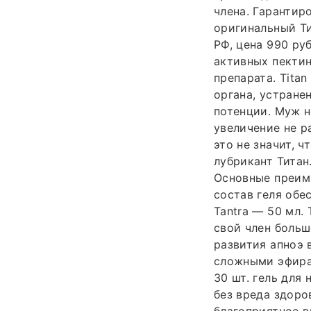
члена. Гарантир
оригинальный Ти
РФ, цена 990 ру
активных пектин
препарата. Titan
органа, устране
потенции. Муж н
увеличение не р
это не значит, ч
лубрикант Титан
Основные преиму
состав геля обе
Tantra — 50 мл.
свой член больш
развития апноэ 
сложными эфирам
30 шт. гель для 
без вреда здоро