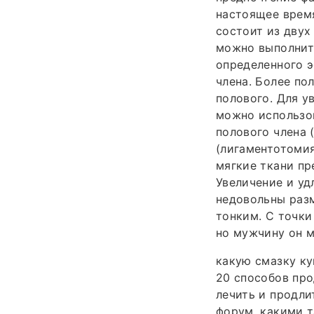
настоящее время
состоит из двух
можно выполнить
определенного 
члена. Более по
полового. Для у
можно использов
полового члена 
(лигаментотомия
мягкие ткани пр
Увеличение и уд
недовольны разм
тонким. С точки
но мужчину он м
какую смазку ку
20 способов про
лечить и продли
форум, какими т