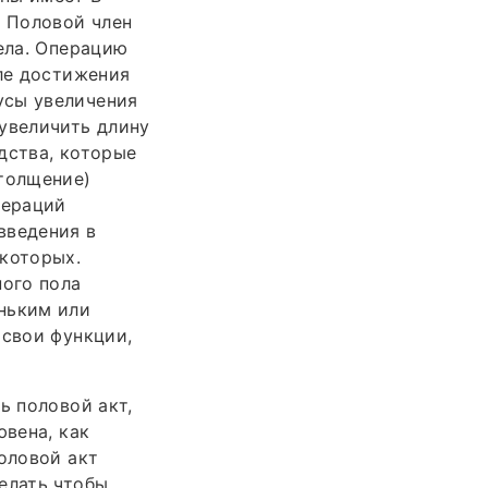
. Половой член
ела. Операцию
сле достижения
усы увеличения
увеличить длину
дства, которые
утолщение)
пераций
введения в
 которых.
ного пола
ньким или
 свои функции,
ь половой акт,
ювена, как
оловой акт
елать чтобы