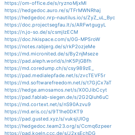
https://om-office.de/s/ryznoMjxMl
https://hedgedoc.auro.re/s/TFrMWNRhaj
https://hedgedoc.nrp-nautilus.io/s/ZyZ_uL_Byc
https://doc.projectsegfau.lt/s/ARFwtgugyL
https://n.jo-so.de/s/csmjIzECM
https://doc.hkispace.com/s/0G-MPSroW
https://notes.rabjerg.de/s/rkP2ozjeMe
https://md.micronited.de/s/By2njMseze
https://pad.aleph.world/s/nK5PjGBfh
https://md.coredump.ch/s/csy989zE_
https://pad.medialepfade.net/s/zvcTEVF5r
https://md.softwarefreedom.net/s/t7GjCx7aT
https://hedge.amosamos.net/s/X0OJibCcyt
https://pad.fablab-siegen.de/s/2G2Qluh6uC
https://md.cortext.net/s/nS90Azvu9
https://md.eris.cc/s/9T1he0DKT9
https://pad.gusted.xyz/s/vuksjUlOg
https://hedgedoc.team23.org/s/Ccmq6zpeer
https://pad.koeln.ccc.de/s/J2xsEchDG