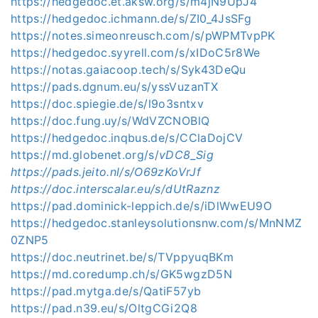
https://hedgedoc.et.aksw.org/s/m4jN9UpJ4
https://hedgedoc.ichmann.de/s/ZI0_4JsSFg
https://notes.simeonreusch.com/s/pWPMTvpPK
https://hedgedoc.syyrell.com/s/xIDoC5r8We
https://notas.gaiacoop.tech/s/Syk43DeQu
https://pads.dgnum.eu/s/yssVuzanTX
https://doc.spiegie.de/s/l9o3sntxv
https://doc.fung.uy/s/WdVZCNOBlQ
https://hedgedoc.inqbus.de/s/CClaDojCV
https://md.globenet.org/s/
vDC8_Sig
https://pads.jeito.nl/s/O69zKoVrJf
https://doc.interscalar.eu/s/dUtRaznz
https://pad.dominick-leppich.de/s/iDlWwEU9O
https://hedgedoc.stanleysolutionsnw.com/s/MnNMZ
0ZNP5
https://doc.neutrinet.be/s/TVppyuqBKm
https://md.coredump.ch/s/GK5wgzD5N
https://pad.mytga.de/s/QatiF57yb
https://pad.n39.eu/s/OltgCGi2Q8