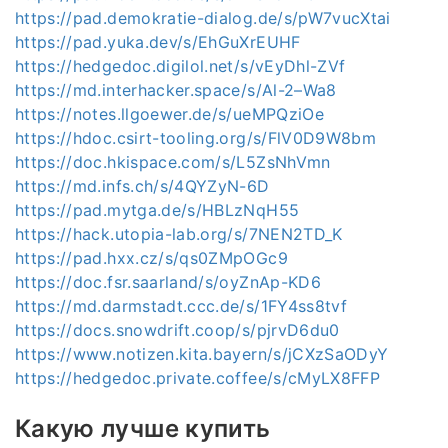
https://pad.demokratie-dialog.de/s/pW7vucXtai
https://pad.yuka.dev/s/EhGuXrEUHF
https://hedgedoc.digilol.net/s/vEyDhl-ZVf
https://md.interhacker.space/s/Al-2–Wa8
https://notes.llgoewer.de/s/ueMPQziOe
https://hdoc.csirt-tooling.org/s/FlV0D9W8bm
https://doc.hkispace.com/s/L5ZsNhVmn
https://md.infs.ch/s/4QYZyN-6D
https://pad.mytga.de/s/HBLzNqH55
https://hack.utopia-lab.org/s/7NEN2TD_K
https://pad.hxx.cz/s/qs0ZMpOGc9
https://doc.fsr.saarland/s/oyZnAp-KD6
https://md.darmstadt.ccc.de/s/1FY4ss8tvf
https://docs.snowdrift.coop/s/pjrvD6du0
https://www.notizen.kita.bayern/s/jCXzSaODyY
https://hedgedoc.private.coffee/s/cMyLX8FFP
Какую лучше купить