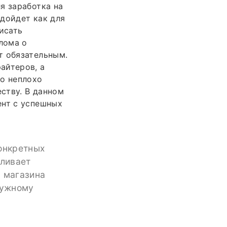
я заработка на
дойдет как для
исать
лома о
т обязательным.
айтеров, а
но неплохо
еству. В данном
ент с успешных
конкретных
вливает
я магазина
нужному