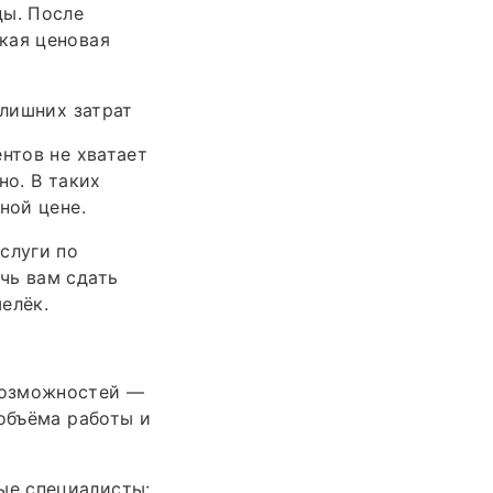
ды. После
кая ценовая
 лишних затрат
нтов не хватает
но. В таких
ной цене.
слуги по
чь вам сдать
елёк.
возможностей —
 объёма работы и
ые специалисты: