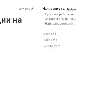
Написание кандидатской диссертации на заказ
25 views
Курсовая работа недорого
ии на
За сколько вы пишите дипломы на заказ
Написать диплом за деньги
Expand all
Back to top
Go to bottom