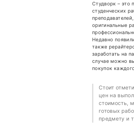
Студворк – это 
студенческих ра
преподавателей,
оригинальные ра
профессионально
Недавно появили
также рерайтеро
заработать на п
случае можно вы
покупок каждого
Стоит отмети
цен на выпол
стоимость, м
готовых рабо
предмету и т