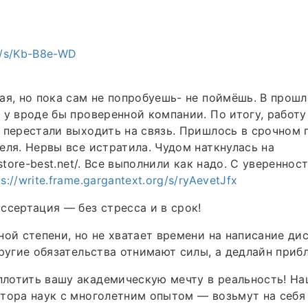
ch/s/Kb-B8e-WD
ая, но пока сам не попробуешь- не поймёшь. В прош
 у вроде бы проверенной компании. По итогу, работу
 перестали выходить на связь. Пришлось в срочном 
еля. Нервы все истратила. Чудом наткнулась на
.store-best.net/. Все выполнили как надо. С увереннос
ps://write.frame.gargantext.org/s/ryAevetJfx
ссертация — без стресса и в срок!
ной степени, но не хватает времени на написание ди
другие обязательства отнимают силы, а дедлайн приб
лотить вашу академическую мечту в реальность! Н
ктора наук с многолетним опытом — возьмут на себ