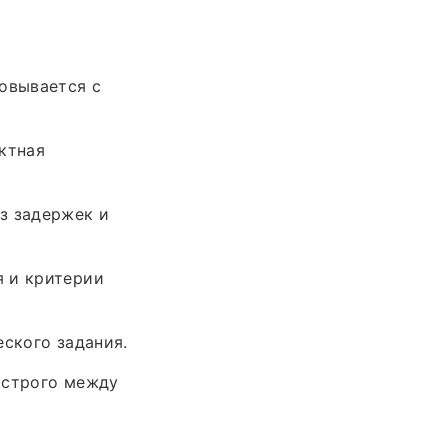
совывается с
ктная
з задержек и
я и критерии
еского задания.
 строго между