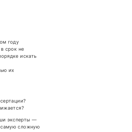
лом году
 в срок не
порядке искать
тью их
ссертации?
лижается?
аши эксперты —
я самую сложную