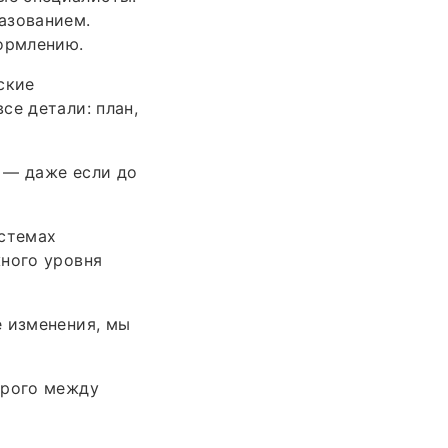
азованием.
формлению.
ские
се детали: план,
 — даже если до
истемах
жного уровня
е изменения, мы
трого между