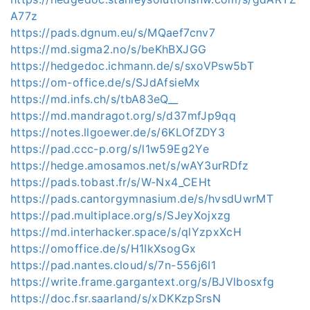
A77z
https://pads.dgnum.eu/s/MQaef7cnv7
https://md.sigma2.no/s/beKhBXJGG
https://hedgedoc.ichmann.de/s/sxoVPsw5bT
https://om-office.de/s/SJdAfsieMx
https://md.infs.ch/s/tbA83eQ__
https://md.mandragot.org/s/d37mfJp9qq
https://notes.llgoewer.de/s/6KLOfZDY3
https://pad.ccc-p.org/s/l1w59Eg2Ye
https://hedge.amosamos.net/s/wAY3urRDfz
https://pads.tobast.fr/s/W-Nx4_CEHt
https://pads.cantorgymnasium.de/s/hvsdUwrMT
https://pad.multiplace.org/s/SJeyXojxzg
https://md.interhacker.space/s/qlYzpxXcH
https://omoffice.de/s/H1IkXsogGx
https://pad.nantes.cloud/s/7n-556j6I1
https://write.frame.gargantext.org/s/BJVlbosxfg
https://doc.fsr.saarland/s/xDKKzpSrsN