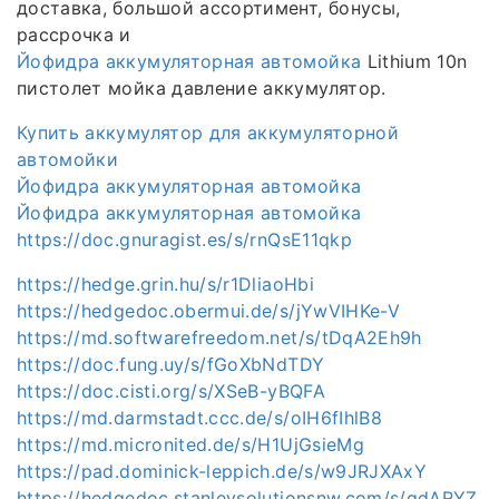
доставка, большой ассортимент, бонусы,
рассрочка и
Йофидра аккумуляторная автомойка
Lithium 10n
пистолет мойка давление аккумулятор.
Купить аккумулятор для аккумуляторной
автомойки
Йофидра аккумуляторная автомойка
Йофидра аккумуляторная автомойка
https://doc.gnuragist.es/s/rnQsE11qkp
https://hedge.grin.hu/s/r1DliaoHbi
https://hedgedoc.obermui.de/s/jYwVIHKe-V
https://md.softwarefreedom.net/s/tDqA2Eh9h
https://doc.fung.uy/s/fGoXbNdTDY
https://doc.cisti.org/s/XSeB-yBQFA
https://md.darmstadt.ccc.de/s/oIH6fIhlB8
https://md.micronited.de/s/H1UjGsieMg
https://pad.dominick-leppich.de/s/w9JRJXAxY
https://hedgedoc.stanleysolutionsnw.com/s/gdARYZ