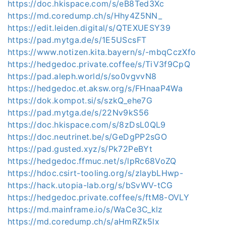
https://doc.hkispace.com/s/eB8Ted3Xc
https://md.coredump.ch/s/Hhy4Z5NN_
https://edit.leiden.digital/s/QTEXUESY39
https://pad.mytga.de/s/1E5UScsFT
https://www.notizen.kita.bayern/s/-mbqCczXfo
https://hedgedoc.private.coffee/s/TiV3f9CpQ
https://pad.aleph.world/s/so0vgvvN8
https://hedgedoc.et.aksw.org/s/FHnaaP4Wa
https://dok.kompot.si/s/szkQ_ehe7G
https://pad.mytga.de/s/22Nv9kS56
https://doc.hkispace.com/s/8zDsL0QL9
https://doc.neutrinet.be/s/GeDgPP2sGO
https://pad.gusted.xyz/s/Pk72PeBYt
https://hedgedoc.ffmuc.net/s/lpRc68VoZQ
https://hdoc.csirt-tooling.org/s/zlaybLHwp-
https://hack.utopia-lab.org/s/bSvWV-tCG
https://hedgedoc.private.coffee/s/ftM8-OVLY
https://md.mainframe.io/s/WaCe3C_klz
https://md.coredump.ch/s/aHmRZk5lx