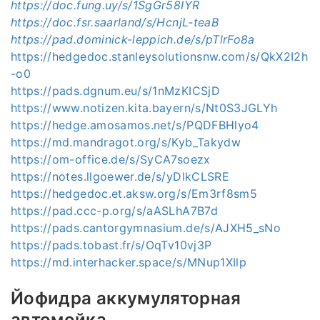
https://doc.fung.uy/s/1SgGr58IYR
https://doc.fsr.saarland/s/HcnjL-teaB
https://pad.dominick-leppich.de/s/pTlrFo8a
https://hedgedoc.stanleysolutionsnw.com/s/QkX2I2h
-o0
https://pads.dgnum.eu/s/1nMzKICSjD
https://www.notizen.kita.bayern/s/Nt0S3JGLYh
https://hedge.amosamos.net/s/PQDFBHlyo4
https://md.mandragot.org/s/Kyb_Takydw
https://om-office.de/s/SyCA7soezx
https://notes.llgoewer.de/s/yDlkCLSRE
https://hedgedoc.et.aksw.org/s/Em3rf8sm5
https://pad.ccc-p.org/s/aASLhA7B7d
https://pads.cantorgymnasium.de/s/AJXH5_sNo
https://pads.tobast.fr/s/OqTv10vj3P
https://md.interhacker.space/s/MNup1XIlp
Йофидра аккумуляторная
автомойка