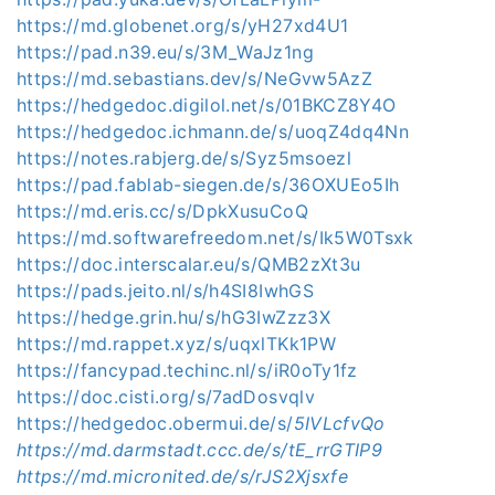
https://md.globenet.org/s/yH27xd4U1
https://pad.n39.eu/s/3M_WaJz1ng
https://md.sebastians.dev/s/NeGvw5AzZ
https://hedgedoc.digilol.net/s/01BKCZ8Y4O
https://hedgedoc.ichmann.de/s/uoqZ4dq4Nn
https://notes.rabjerg.de/s/Syz5msoezl
https://pad.fablab-siegen.de/s/36OXUEo5Ih
https://md.eris.cc/s/DpkXusuCoQ
https://md.softwarefreedom.net/s/Ik5W0Tsxk
https://doc.interscalar.eu/s/QMB2zXt3u
https://pads.jeito.nl/s/h4SI8IwhGS
https://hedge.grin.hu/s/hG3IwZzz3X
https://md.rappet.xyz/s/uqxlTKk1PW
https://fancypad.techinc.nl/s/iR0oTy1fz
https://doc.cisti.org/s/7adDosvqlv
https://hedgedoc.obermui.de/s/
5IVLcfvQo
https://md.darmstadt.ccc.de/s/tE_rrGTIP9
https://md.micronited.de/s/rJS2Xjsxfe