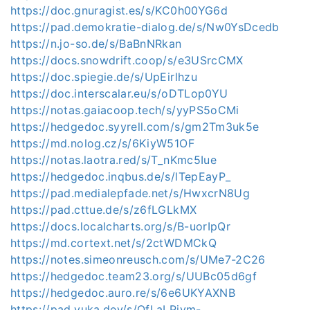
https://doc.gnuragist.es/s/KC0h00YG6d
https://pad.demokratie-dialog.de/s/Nw0YsDcedb
https://n.jo-so.de/s/BaBnNRkan
https://docs.snowdrift.coop/s/e3USrcCMX
https://doc.spiegie.de/s/UpEirlhzu
https://doc.interscalar.eu/s/oDTLop0YU
https://notas.gaiacoop.tech/s/yyPS5oCMi
https://hedgedoc.syyrell.com/s/gm2Tm3uk5e
https://md.nolog.cz/s/6KiyW51OF
https://notas.laotra.red/s/T_nKmc5Iue
https://hedgedoc.inqbus.de/s/lTepEayP_
https://pad.medialepfade.net/s/HwxcrN8Ug
https://pad.cttue.de/s/z6fLGLkMX
https://docs.localcharts.org/s/B-uorIpQr
https://md.cortext.net/s/2ctWDMCkQ
https://notes.simeonreusch.com/s/UMe7-2C26
https://hedgedoc.team23.org/s/UUBc05d6gf
https://hedgedoc.auro.re/s/6e6UKYAXNB
https://pad.yuka.dev/s/OfLaLPiym-