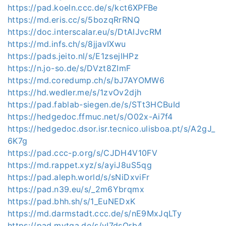
https://pad.koeln.ccc.de/s/kct6XPFBe
https://md.eris.cc/s/5bozqRrRNQ
https://doc.interscalar.eu/s/DtAlJvcRM
https://md.infs.ch/s/8jjavIXwu
https://pads.jeito.nl/s/E1zsejlHPz
https://n.jo-so.de/s/DVzt8ZImF
https://md.coredump.ch/s/bJ7AYOMW6
https://hd.wedler.me/s/1zvOv2djh
https://pad.fablab-siegen.de/s/STt3HCBuId
https://hedgedoc.ffmuc.net/s/O02x-Ai7f4
https://hedgedoc.dsor.isr.tecnico.ulisboa.pt/s/A2gJ_
6K7g
https://pad.ccc-p.org/s/CJDH4V10FV
https://md.rappet.xyz/s/ayiJ8uS5qg
https://pad.aleph.world/s/sNiDxviFr
https://pad.n39.eu/s/_2m6Ybrqmx
https://pad.bhh.sh/s/1_EuNEDxK
https://md.darmstadt.ccc.de/s/nE9MxJqLTy
https://pad.mytga.de/s/vI7dsQrb4