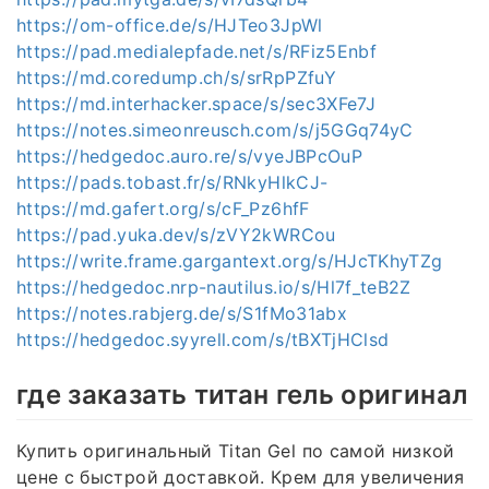
https://om-office.de/s/HJTeo3JpWl
https://pad.medialepfade.net/s/RFiz5Enbf
https://md.coredump.ch/s/srRpPZfuY
https://md.interhacker.space/s/sec3XFe7J
https://notes.simeonreusch.com/s/j5GGq74yC
https://hedgedoc.auro.re/s/vyeJBPcOuP
https://pads.tobast.fr/s/RNkyHlkCJ-
https://md.gafert.org/s/cF_Pz6hfF
https://pad.yuka.dev/s/zVY2kWRCou
https://write.frame.gargantext.org/s/HJcTKhyTZg
https://hedgedoc.nrp-nautilus.io/s/Hl7f_teB2Z
https://notes.rabjerg.de/s/S1fMo31abx
https://hedgedoc.syyrell.com/s/tBXTjHClsd
где заказать титан гель оригинал
Купить оригинальный Titan Gel по самой низкой
цене с быстрой доставкой. Крем для увеличения