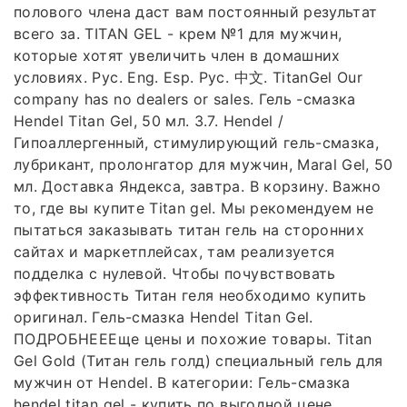
полового члена даст вам постоянный результат
всего за. TITAN GEL - крем №1 для мужчин,
которые хотят увеличить член в домашних
условиях. Рус. Eng. Esp. Рус. 中文. TitanGel Our
company has no dealers or sales. Гель -смазка
Hendel Titan Gel, 50 мл. 3.7. Hendel /
Гипоаллергенный, стимулирующий гель-смазка,
лубрикант, пролонгатор для мужчин, Maral Gel, 50
мл. Доставка Яндекса, завтра. В корзину. Важно
то, где вы купите Titan gel. Мы рекомендуем не
пытаться заказывать титан гель на сторонних
сайтах и маркетплейсах, там реализуется
подделка с нулевой. Чтобы почувствовать
эффективность Титан геля необходимо купить
оригинал. Гель-смазка Hendel Titan Gel.
ПОДРОБНЕЕЕще цены и похожие товары. Titan
Gel Gold (Титан гель голд) специальный гель для
мужчин от Hendel. В категории: Гель-смазка
hendel titan gel - купить по выгодной цене,