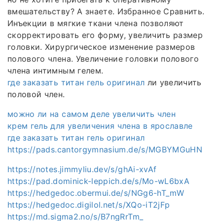
вмешательству? А знаете. Избранное Сравнить.
Инъекции в мягкие ткани члена позволяют
скорректировать его форму, увеличить размер
головки. Хирургическое изменение размеров
полового члена. Увеличение головки полового
члена интимным гелем.
где заказать титан гель оригинал
ли увеличить
половой член.
можно ли на самом деле увеличить член
крем гель для увеличения члена в ярославле
где заказать титан гель оригинал
https://pads.cantorgymnasium.de/s/MGBYMGuHN
https://notes.jimmyliu.dev/s/ghAi-xvAf
https://pad.dominick-leppich.de/s/Mo-wL6bxA
https://hedgedoc.obermui.de/s/NGg6-hT_mW
https://hedgedoc.digilol.net/s/XQo-iT2jFp
https://md.sigma2.no/s/B7ngRrTm_